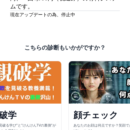
ムです。
現在アップデートの為、停止中
こちらの診断もいかがですか？
破学
顔チェック
見破る学び"と"けんけんTVの裏側"が
あなたのお顔は何点ですか？笑顔で