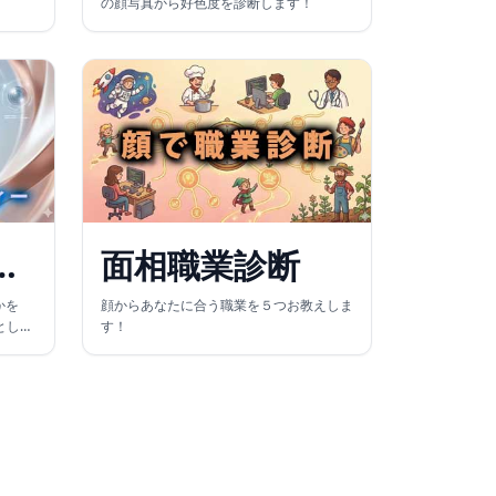
の顔写真から好色度を診断します！
ティー診断
面相職業診断
かを
顔からあなたに合う職業を５つお教えしま
として
す！