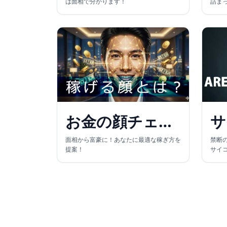
は面相で分かります！
詰ま
お金の顔チェック
サ
面相から富豪に！あなたに最適な稼ぎ方を
禁断
提案！
サイ