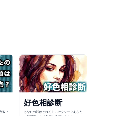
好色相診断
点数上
あなたの顔はどれくらいセクシー？あなた