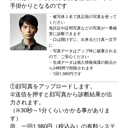
手掛かりとなるのです
・被写体１名で真正面の写真を使って
ください
免許証や証明写真などの写真が一番確
実に診断できます
・口は開けずに、出来るだけ真一文字
に
・写真データはアップ時に破棄される
ので、ご安心ください
・生成データは個人情報保護の観点か
ら24時間で削除されます
・1回1,980円です
①顔写真をアップロードします。
②送信を押すと顔写真から診断結果が出
力されます。
（※30秒～1分くらいかかる事がありま
す）
尚、一回1,980円（税込み）の有料システ