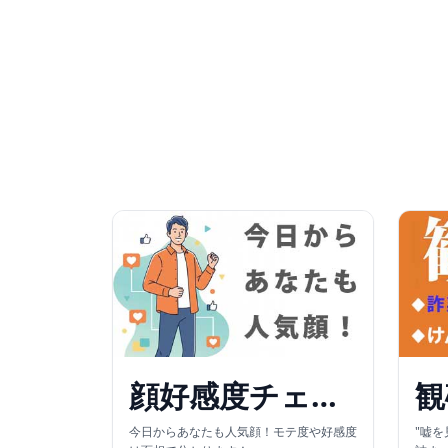
顔好感度チェッカー
観
今日からあなたも人気顔！モテ度や好感度
"嘘を