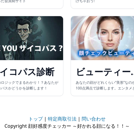
った会員制サイト
げちゃおう!
イコパス診断
ビュー
のロジックでまるわかり！？あなたが
あなたの顔がどれくらい“美形”なの
コパスかどうかを診断します！
100点満点で診断します。エンタメ
お楽しみください。
トップ
|
特定商取引法
|
問い合わせ
Copyright 顔好感度チェッカー ～好かれる顔になる！！～